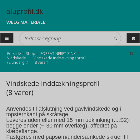
aluprofil.dk
VÆLG MATERIALE:
Forside
/
Shop
/
FORPATINERET ZINK
/
Vindskede
/
Vindskede inddækningsprofil
(2 undergr.)
(8 varer)
Vindskede inddækningsprofil
(8 varer)
Anvendes til afslutning ved gavlvindskede og i
topsternkant på skråtage.
Leveres uden eller med 15 mm udklinking (....S2) i
begge ender (~ 30 mm overlæg), affedtet på
klæbeflange.
Fastgøres med papsøm/undersænkede skruer til