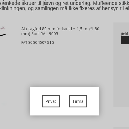
kede skruer til jævn og ret underlag. Muffeende stikk
linkningen, og samlingen må ikke fixeres af hensyn til e
Alu-tagfod 80 mm forkant l = 1,5 m. (fl. 80
mm) Sort RAL 9005
(ink
FAT 80 80 1507 S1 S
Privat
Firma