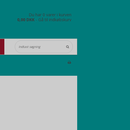
Du har 0 varer i kurven
0,00 DKK
-
Gå til indkøbskurv