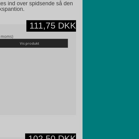
es ind over spidsende så den
kspantion.
111,75 DKK
l. moms)
Vis produkt
102,50 DKK