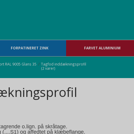
FORPATINERET ZINK
FARVET ALUMINIUM
ort RAL 9005 Glans 35
/
Tagfod inddækningsprofil
(2 varer)
ækningsprofil
 tagrende o.lign. på skråtage.
....S1) og affedtet på klæbeflange.