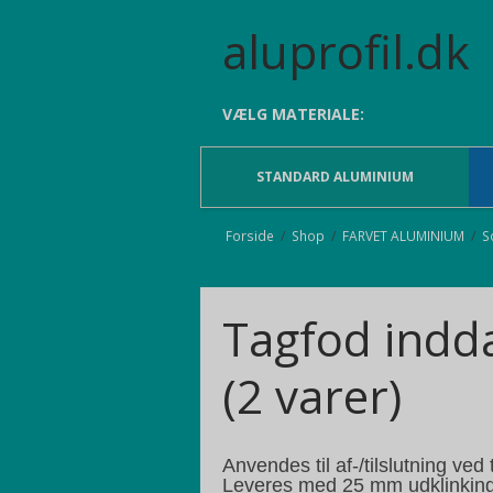
aluprofil.dk
VÆLG MATERIALE:
STANDARD ALUMINIUM
Forside
/
Shop
/
FARVET ALUMINIUM
/
S
Tagfod indd
(2 varer)
Anvendes til af-/tilslutning ved
Leveres med 25 mm udklinking (