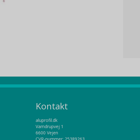
Kontakt
aluprofil.dk
Vamdrupvej 1
6600 Vejen
CVR-nummer
:
25389263