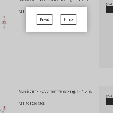
(ink
ASB 100 3025 1508
Privat
Firma
Alu-sålbænk 70/30 mm fremspring, l = 1,5 m.
(ink
ASB 70 3030 1508