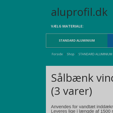
aluprofil.dk
VÆLG MATERIALE:
STANDARD ALUMINIUM
Forside
/
Shop
/
STANDARD ALUMINIUM
Sålbænk vin
(3 varer)
Anvendes for vandtæt inddækni
Leveres lige i længde af 1500 