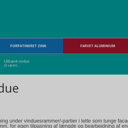
FORPATINERET ZINK
FARVET ALUMINIUM
/
Sålbænk vindue
(3 varer)
due
ng under vinduesrammer/-partier i lette som tunge faca
mm, for egen tilpasning af længde og bearbejdning af en