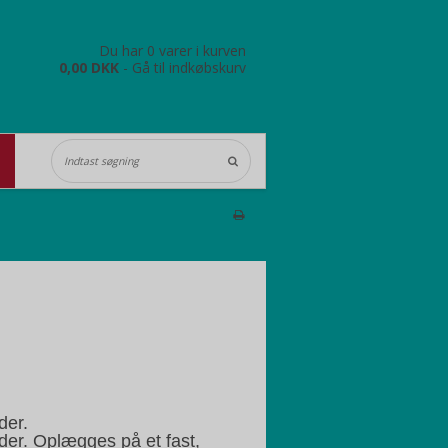
Du har 0 varer i kurven
0,00 DKK
-
Gå til indkøbskurv
der.
der. Oplægges på et fast,