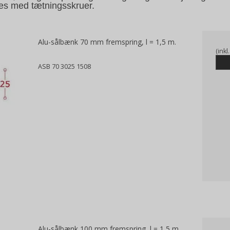
des med tætningsskruer.
Alu-sålbænk 70 mm fremspring, l = 1,5 m.
(ink
ASB 70 3025 1508
Alu-sålbænk 100 mm fremspring, l = 1,5 m.