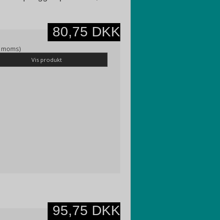
80,75 DKK
l. moms)
Vis produkt
95,75 DKK