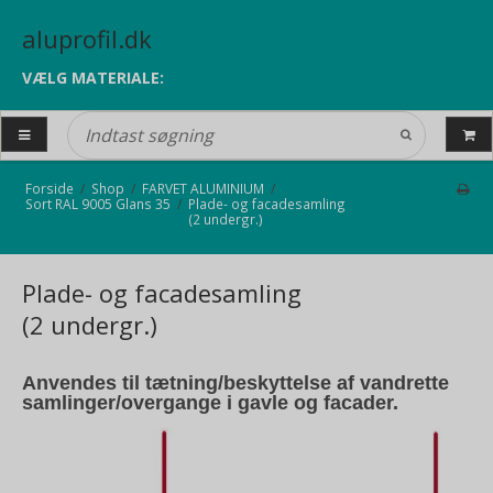
aluprofil.dk
VÆLG MATERIALE:
Forside
/
Shop
/
FARVET ALUMINIUM
/
Sort RAL 9005 Glans 35
/
Plade- og facadesamling
(2 undergr.)
Plade- og facadesamling
(2 undergr.)
Anvendes til tætning/beskyttelse af vandrette
samlinger/overgange i gavle og facader.