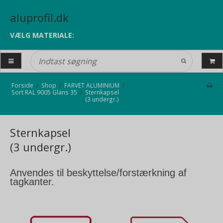
aluprofil.dk
VÆLG MATERIALE:
Forside
/
Shop
/
FARVET ALUMINIUM
/
Sort RAL 9005 Glans 35
/
Sternkapsel
(3 undergr.)
Sternkapsel
(3 undergr.)
Anvendes til beskyttelse/forstærkning af
tagkanter.