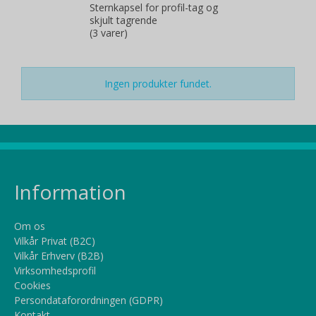
Sternkapsel for profil-tag og
skjult tagrende
(3 varer)
Ingen produkter fundet.
Information
Om os
Vilkår Privat (B2C)
Vilkår Erhverv (B2B)
Virksomhedsprofil
Cookies
Persondataforordningen (GDPR)
Kontakt